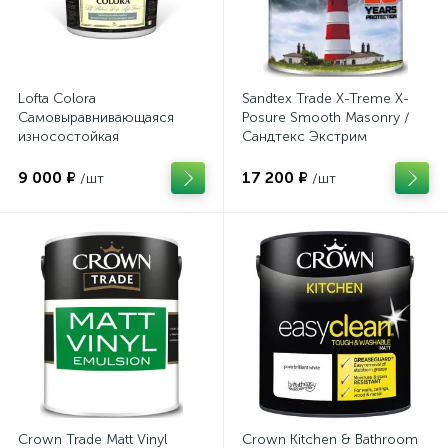
Lofta Colora
Sandtex Trade X-Treme X-
Самовыравнивающаяся
Posure Smooth Masonry /
износостойкая
Сандтекс Экстрим
глубокоматовая краска
ХPOSURE
"Self Flatnes Deep Mat Paint"
9 000 ₽
17 200 ₽
/шт
/шт
(9л)
Crown Trade Matt Vinyl
Crown Kitchen & Bathroom