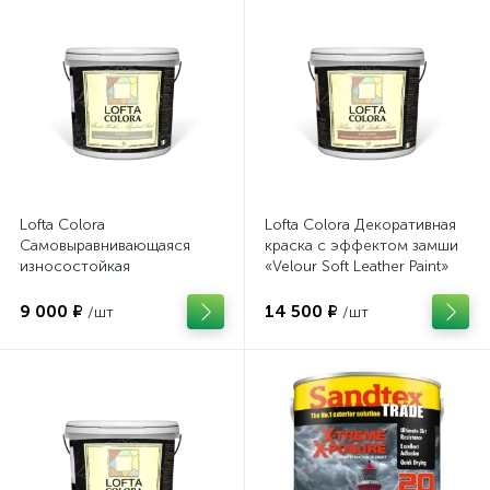
Lofta Colora
Lofta Colora Декоративная
Самовыравнивающаяся
краска с эффектом замши
износостойкая
«Velour Soft Leather Paint»
глубокоматовая краска для
(9л)
фасадов «Facade weather-
9 000 ₽
14 500 ₽
/шт
/шт
resistant paint»