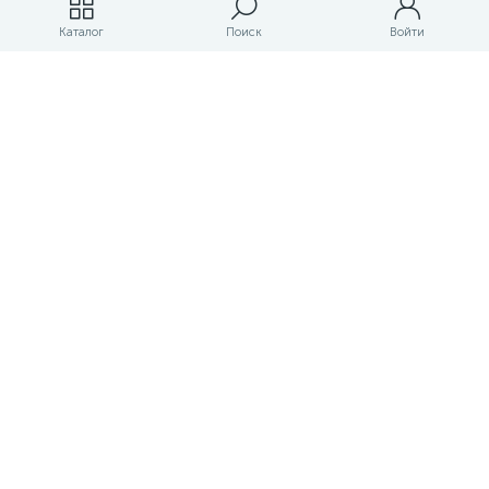
Магазины
Каталог
Поиск
Войти
ЛК магазина
О магазине
Оплата и доставка
Контакты
Маркетплейс товаров и услуг для строительства и ремонта
Правовые документы