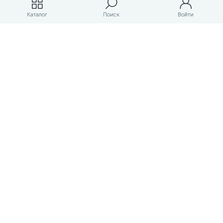
Магазины
Каталог
Поиск
Войти
ЛК магазина
О магазине
Оплата и доставка
Контакты
Маркетплейс товаров и услуг для строительства и ремонта
Правовые документы