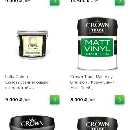
9 000 ₽
14 500 ₽
/шт
/шт
resistant paint»
Lofta Colora
Crown Trade Matt Vinyl
Самовыравнивающаяся
Emulsion / Краун Винил
износостойкая
Матт Трейд
глубокоматовая краска
"Self Flatnes Deep Mat Paint"
9 000 ₽
8 000 ₽
/шт
/шт
(9л)