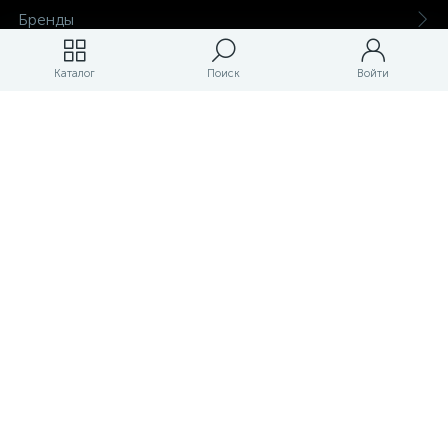
Бренды
Каталог
Поиск
Войти
Магазины
ЛК магазина
О магазине
Оплата и доставка
Контакты
Маркетплейс товаров и услуг для строительства и ремонта