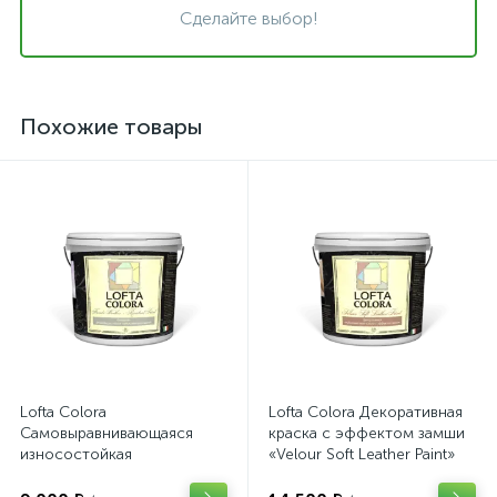
Сделайте выбор!
Похожие товары
Lofta Colora
Lofta Colora Декоративная
Самовыравнивающаяся
краска с эффектом замши
износостойкая
«Velour Soft Leather Paint»
глубокоматовая краска для
(9л)
фасадов «Facade weather-