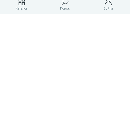
Магазины
Каталог
Поиск
Войти
ЛК магазина
О магазине
Оплата и доставка
Контакты
Маркетплейс товаров и услуг для строительства и ремонта
Правовые документы