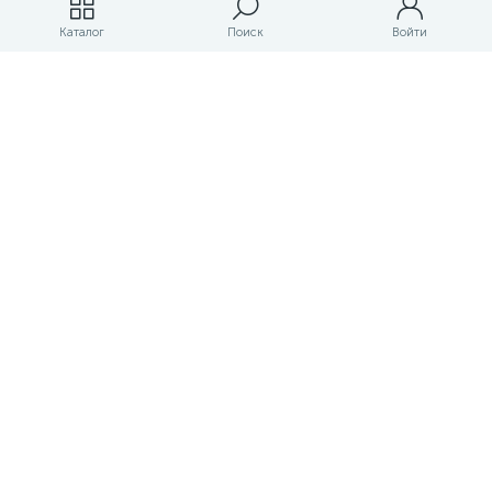
Магазины
Каталог
Поиск
Войти
ЛК магазина
О магазине
Оплата и доставка
Контакты
Маркетплейс товаров и услуг для строительства и ремонта
Правовые документы