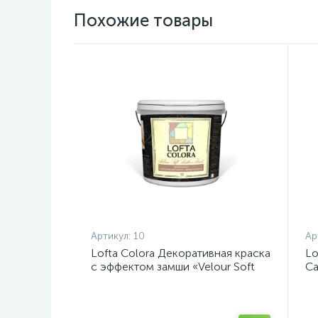
Похожие товары
Артикул:
10
Ар
Lofta Colora Декоративная краска
Lo
с эффектом замши «Velour Soft
С
Leather Paint» (9л)
из
кр
Pa