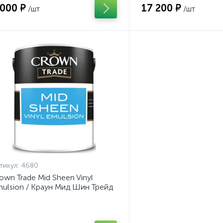
 000 ₽
17 200 ₽
/шт
/шт
тикул:
4680
own Trade Mid Sheen Vinyl
ulsion / Краун Мид Шин Трейд