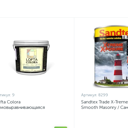
тикул:
9
Артикул:
8299
fta Colora
Sandtex Trade X-Treme
амовыравнивающаяся
Smooth Masonry / Са
носостойкая глубокоматовая
Экстрим ХPOSURE
аска "Self Flatnes Deep Mat
int" (9л)