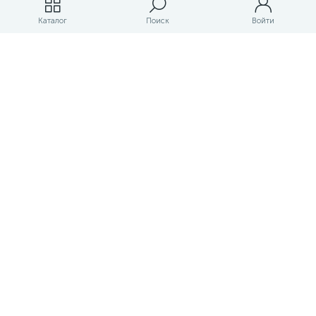
Магазины
Каталог
Поиск
Войти
ЛК магазина
О магазине
Оплата и доставка
Контакты
Маркетплейс товаров и услуг для строительства и ремонта
Правовые документы