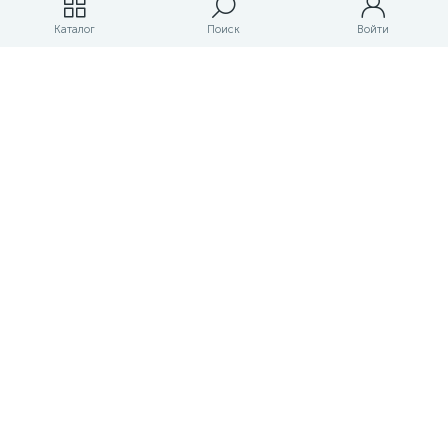
Магазины
Каталог
Поиск
Войти
ЛК магазина
О магазине
Оплата и доставка
Контакты
Маркетплейс товаров и услуг для строительства и ремонта
Правовые документы