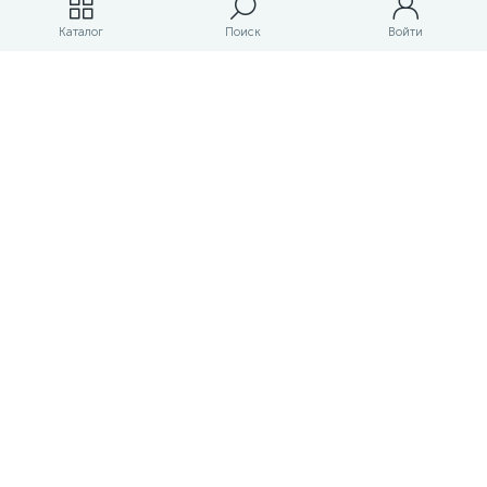
Магазины
Каталог
Поиск
Войти
ЛК магазина
О магазине
Оплата и доставка
Контакты
Маркетплейс товаров и услуг для строительства и ремонта
Правовые документы