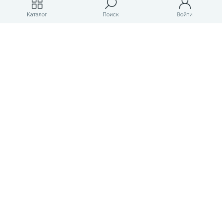
Магазины
Каталог
Поиск
Войти
ЛК магазина
О магазине
Оплата и доставка
Контакты
Маркетплейс товаров и услуг для строительства и ремонта
Правовые документы