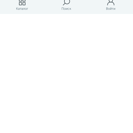
Магазины
Каталог
Поиск
Войти
ЛК магазина
О магазине
Оплата и доставка
Контакты
Маркетплейс товаров и услуг для строительства и ремонта
Правовые документы