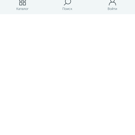
Магазины
Каталог
Поиск
Войти
ЛК магазина
О магазине
Оплата и доставка
Контакты
Маркетплейс товаров и услуг для строительства и ремонта
Правовые документы