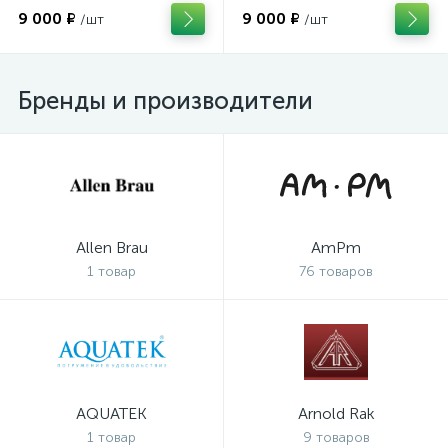
фасадов «Facade weather-
9 000 ₽
9 000 ₽
/шт
/шт
resistant paint»
Бренды и производители
Allen Brau
AmPm
1 товар
76 товаров
AQUATEK
Arnold Rak
1 товар
9 товаров