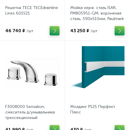
Решетка TECE TECEdrainline
Мойка нерж. сталь ISAR,
Lines 601521
PM805951-GM, вороненая
сталь, 590х510мм, Paulmark
46 740 ₽
43 250 ₽
/шт
/шт
F3008000 Sensation,
Молдинг P125 Перфект
смеситель д/умывальника
Плюс
трехсекционный
встраиваемый, хром, шт
41 990 ₽
430 ₽
/шт
/шт