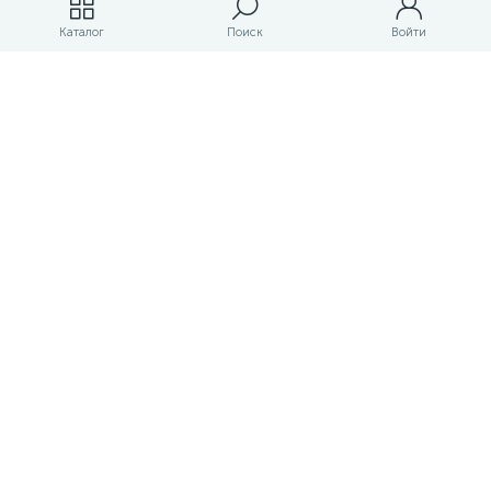
Магазины
Каталог
Поиск
Войти
ЛК магазина
О магазине
Оплата и доставка
Контакты
Маркетплейс товаров и услуг для строительства и ремонта
Правовые документы