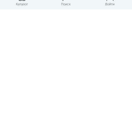
Магазины
Каталог
Поиск
Войти
ЛК магазина
О магазине
Оплата и доставка
Контакты
Маркетплейс товаров и услуг для строительства и ремонта
Правовые документы