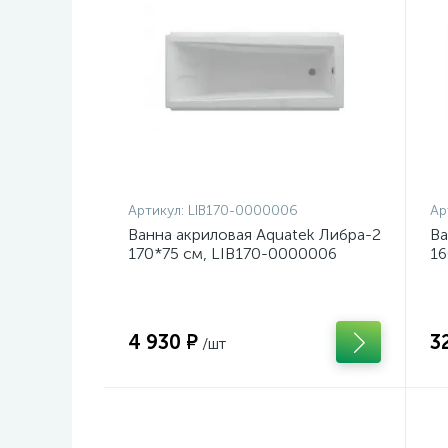
Артикул:
LIB170-0000006
Ар
Ванна акриловая Aquatek Либра-2
Ва
170*75 см, LIB170-0000006
16
4 930 ₽
3
/шт