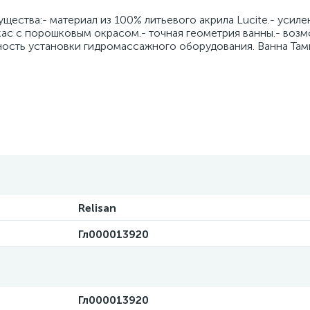
щества:- материал из 100% литьевого акрила Lucite.- усиле
ркас с порошковым окрасом.- точная геометрия ванны.- воз
ность установки гидромассажного оборудования. Ванна Там
Relisan
Гл000013920
Гл000013920