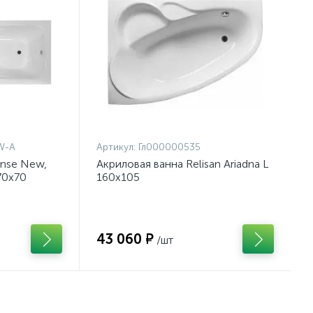
W-A
Артикул:
Гл000000535
nse New,
Акриловая ванна Relisan Ariadna L
70x70
160х105
43 060 ₽
/шт