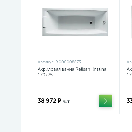
Артикул:
Гл000008873
Ар
Акриловая ванна Relisan Kristina
Ак
170х75
17
38 972 ₽
3
/шт