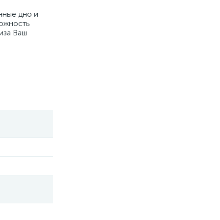
нные дно и
можность
иза Ваш