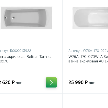
тикул:
Гл000013922
Артикул:
W76A-170-070
нна акриловая Relisan Tamiza
W76A-170-070W-A Se
0x70
ванна акриловая A0 1
2 620 ₽
25 990 ₽
/шт
/шт