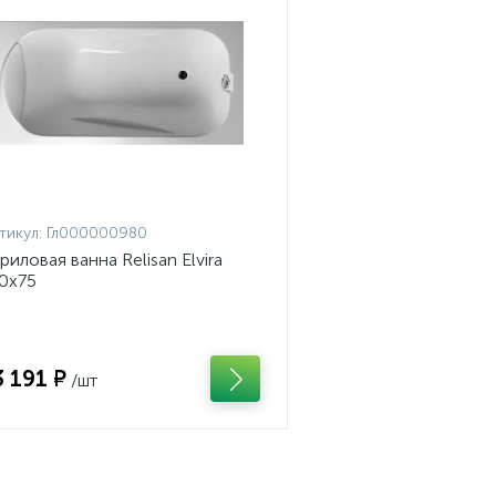
тикул:
Гл000000980
риловая ванна Relisan Elvira
0х75
3 191 ₽
/шт