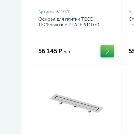
Артикул:
611070
Ар
Основа для плитки TECE
Ст
TECEdrainline PLATE 611070
TE
56 145 ₽
5
/шт