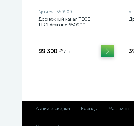
Артикул:
650900
Ар
Дренажный канал TECE
Др
TECEdrainline 650900
TE
89 300 ₽
3
/шт
Акции и скидки
Бренды
Магазины
Маркетплейс товаров и услуг для строительства
ремонта