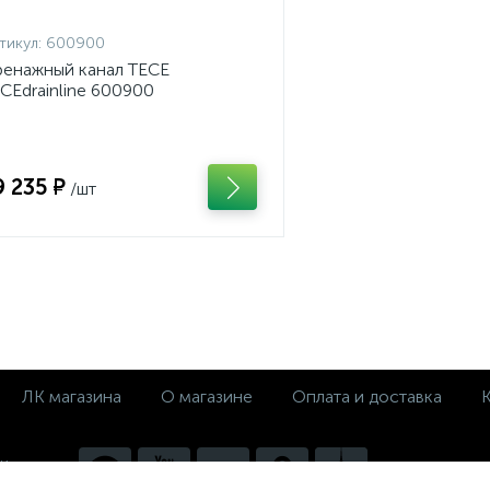
тикул:
600900
енажный канал TECE
CEdrainline 600900
9 235 ₽
/шт
ЛК магазина
О магазине
Оплата и доставка
 и