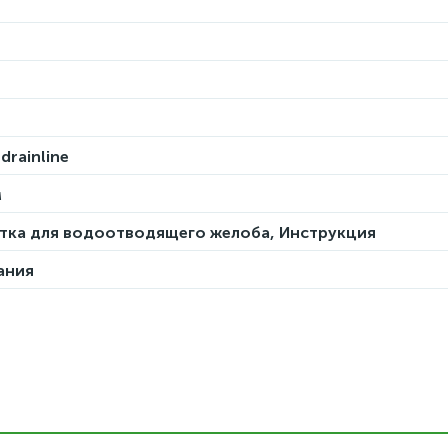
drainline
м
тка для водоотводящего желоба, Инструкция
ания