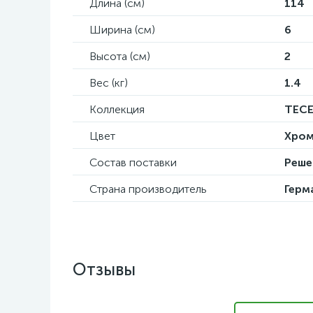
Длина (см)
114
Ширина (см)
6
Высота (см)
2
Вес (кг)
1.4
Коллекция
TECE
Цвет
Хро
Состав поставки
Реше
Страна производитель
Герм
Отзывы