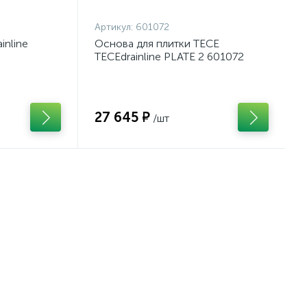
Артикул:
601072
inline
Основа для плитки TECE
TECEdrainline PLATE 2 601072
27 645 ₽
/шт