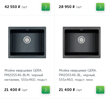
сталь, 590х510мм, Paulmark
42 550 ₽
28 950 ₽
/шт
/шт
Мойка кварцевая GERA,
Мойка кварцевая GERA,
PM205546-BLM, черный
PM205546-BL, черный,
металлик, 555х460, подст.
555х460, подст. мон.
мон. Paulmark
Paulmark
21 400 ₽
21 400 ₽
/шт
/шт