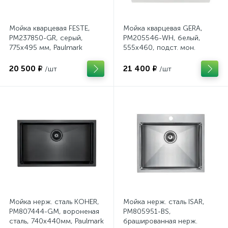
Мойка кварцевая FESTE,
Мойка кварцевая GERA,
PM237850-GR, серый,
PM205546-WH, белый,
775х495 мм, Paulmark
555х460, подст. мон.
Paulmark
20 500 ₽
21 400 ₽
/шт
/шт
Мойка нерж. сталь KOHER,
Мойка нерж. сталь ISAR,
PM807444-GM, вороненая
PM805951-BS,
сталь, 740х440мм, Paulmark
брашированная нерж.