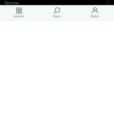
Бренды
Каталог
Поиск
Войти
Магазины
ЛК магазина
О магазине
Оплата и доставка
Контакты
Маркетплейс товаров и услуг для строительства и ремонта